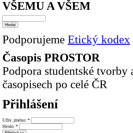
VŠEMU A VŠEM
Podporujeme
Etický kodex
Časopis PROSTOR
Podpora studentské tvorby 
časopisech po celé ČR
Přihlášení
Uživ. jméno:
*
Heslo:
*