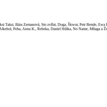
si Taksi, Bára Zemanová, Sto zvířat, Doga, Škwor, Petr Bende, Ewa F
, Alkehol, Peha, Anna K., Rebeka, Daniel Hůlka, No Name, Mňaga a Žď