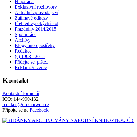
Hitparáda
Exkluzivní rozhovory
Aktuální zpravodajství
Zajímavé odkazy
Přehled vysokých škol
Prázdniny 2014/2015
Spolupráce
Archívy
Blogy aneb postřehy
Redakce
(c) 1998 - 2015
Přidejte se, pište...
Reklama/inzerce
Kontakt
Kontaktní formulář
ICQ: 144-990-132
redakce@prostorweb.cz
Připojte se na
Facebook