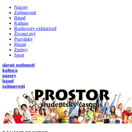
Názory
Zajímavosti
Básně
Kultura
Rozhovory exkluzivně
Životní styl
Pozvánky
Různé
Zprávy
Sport
slavné osobnosti
kultura
názory
básně
zajímavosti