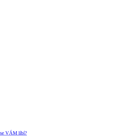
k se VÁM líbí?