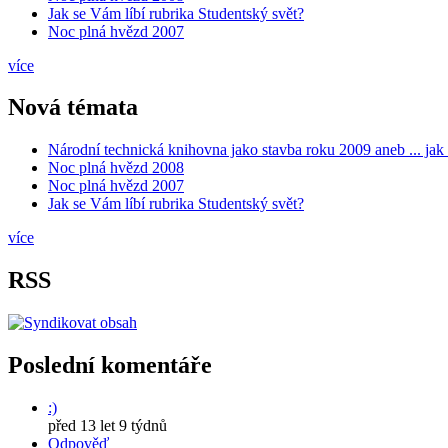
Jak se Vám líbí rubrika Studentský svět?
Noc plná hvězd 2007
více
Nová témata
Národní technická knihovna jako stavba roku 2009 aneb ... ja
Noc plná hvězd 2008
Noc plná hvězd 2007
Jak se Vám líbí rubrika Studentský svět?
více
RSS
Poslední komentáře
:)
před 13 let 9 týdnů
Odpověď