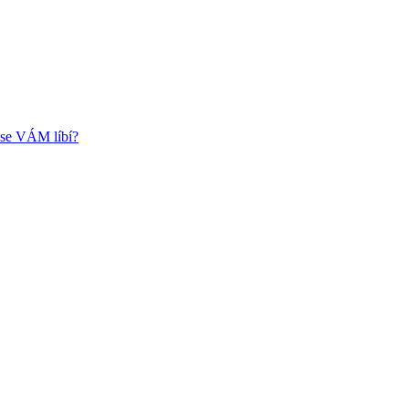
k se VÁM líbí?