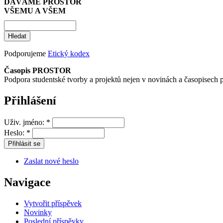
DÁVÁME PROSTOR
VŠEMU A VŠEM
Podporujeme
Etický kodex
Časopis PROSTOR
Podpora studentské tvorby a projektů nejen v novinách a časopisech 
Přihlášení
Uživ. jméno:
*
Heslo:
*
Zaslat nové heslo
Navigace
Vytvořit příspěvek
Novinky
Poslední příspěvky