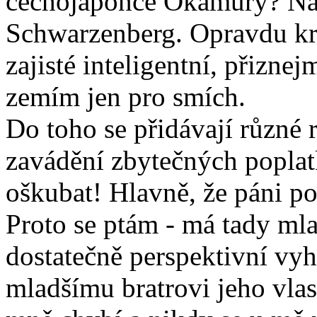
čechojaponce Okamury? Na
Schwarzenberg. Opravdu kr
zajisté inteligentní, přizne
zemím jen pro smích.
Do toho se přidávají různé
zavádění zbytečných poplat
oškubat! Hlavně, že páni po
Proto se ptám - má tady ml
dostatečně perspektivní vy
mladšímu bratrovi jeho vlast