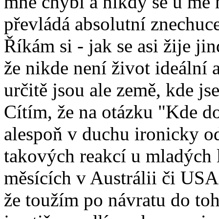
mně chybí a nikdy se u mě n
převládá absolutní znechuc
Říkám si - jak se asi žije 
že nikde není život ideální
určitě jsou ale země, kde jse
Cítím, že na otázku "Kde 
alespoň v duchu ironicky od
takových reakcí u mladých l
měsících v Austrálii či USA
že toužím po návratu do to