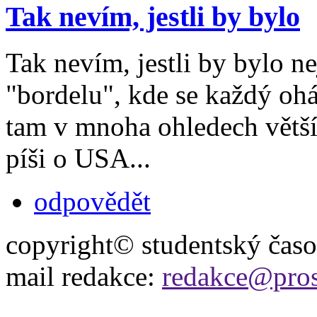
Tak nevím, jestli by bylo
Tak nevím, jestli by bylo ne
"bordelu", kde se každý oh
tam v mnoha ohledech větší t
píši o USA...
odpovědět
copyright© studentský čas
mail redakce:
redakce@pros