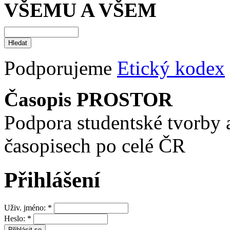
VŠEMU A VŠEM
Podporujeme
Etický kodex
Časopis PROSTOR
Podpora studentské tvorby 
časopisech po celé ČR
Přihlášení
Uživ. jméno:
*
Heslo:
*